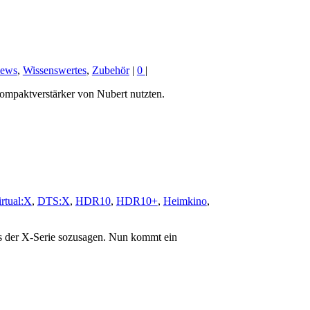
ews
,
Wissenswertes
,
Zubehör
|
0
|
ompaktverstärker von Nubert nutzten.
rtual:X
,
DTS:X
,
HDR10
,
HDR10+
,
Heimkino
,
us der X-Serie sozusagen. Nun kommt ein