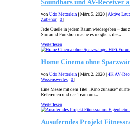
Soundbars und AV-Receiver a
von
Udo Metterlein
|
März 5, 2020
|
Aktive Laut
Zubehör
|
0
|
Jede Quelle in jedem Raum wiedergeben – das z
Surround Funktion mache es möglich, die...
Weiterlesen
Home Cinema ohne Sparzwäng
von
Udo Metterlein
|
März 2, 2020
|
4K AV-Rece
Wissenswertes
|
0
|
Eine Messe mit dem Titel „Kino zuhause“ dürfte
Referenten und das Team um...
Weiterlesen
Ausuferndes Projekt Fitnessra