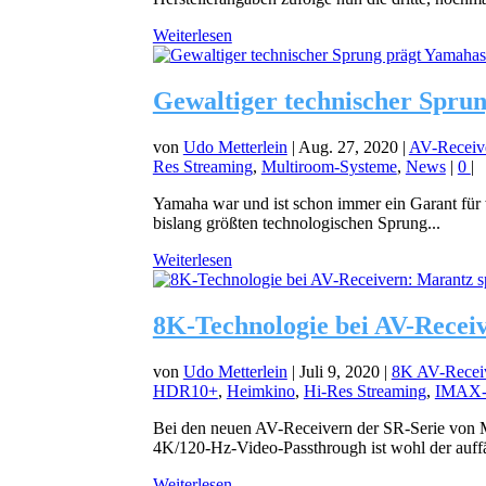
Weiterlesen
Gewaltiger technischer Spru
von
Udo Metterlein
|
Aug. 27, 2020
|
AV-Receiv
Res Streaming
,
Multiroom-Systeme
,
News
|
0
|
Yamaha war und ist schon immer ein Garant für 
bislang größten technologischen Sprung...
Weiterlesen
8K-Technologie bei AV-Receiv
von
Udo Metterlein
|
Juli 9, 2020
|
8K AV-Receiv
HDR10+
,
Heimkino
,
Hi-Res Streaming
,
IMAX-
Bei den neuen AV-Receivern der SR-Serie vo
4K/120-Hz-Video-Passthrough ist wohl der auffäl
Weiterlesen