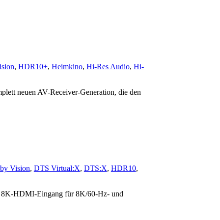
ision
,
HDR10+
,
Heimkino
,
Hi-Res Audio
,
Hi-
mplett neuen AV-Receiver-Generation, die den
by Vision
,
DTS Virtual:X
,
DTS:X
,
HDR10
,
r 8K-HDMI-Eingang für 8K/60-Hz- und