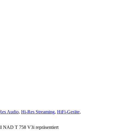
Res Audio
,
Hi-Res Streaming
,
HiFi-Geräte
,
ll NAD T 758 V3i repräsentiert