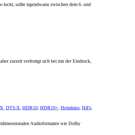
 lockt, sollte irgendwann zwischen dem 6. und
ber zurzeit verfestigt sich bei mir der Eindruck,
:X
,
DTS:X
,
HDR10
,
HDR10+
,
Heimkino
,
HiFi-
eidimensionalen Audioformaten wie Dolby