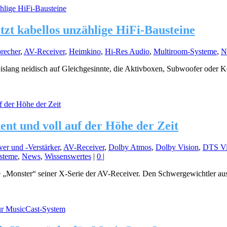
tzt kabellos unzählige HiFi-Bausteine
recher
,
AV-Receiver
,
Heimkino
,
Hi-Res Audio
,
Multiroom-Systeme
,
N
slang neidisch auf Gleichgesinnte, die Aktivboxen, Subwoofer oder K
ent und voll auf der Höhe der Zeit
er und -Verstärker
,
AV-Receiver
,
Dolby Atmos
,
Dolby Vision
,
DTS Vi
steme
,
News
,
Wissenswertes
|
0
|
le „Monster“ seiner X-Serie der AV-Receiver. Den Schwergewichtler a