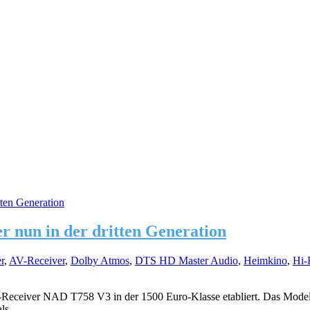
r nun in der dritten Generation
r
,
AV-Receiver
,
Dolby Atmos
,
DTS HD Master Audio
,
Heimkino
,
Hi-
/V-Receiver NAD T758 V3 in der 1500 Euro-Klasse etabliert. Das Mode
s...