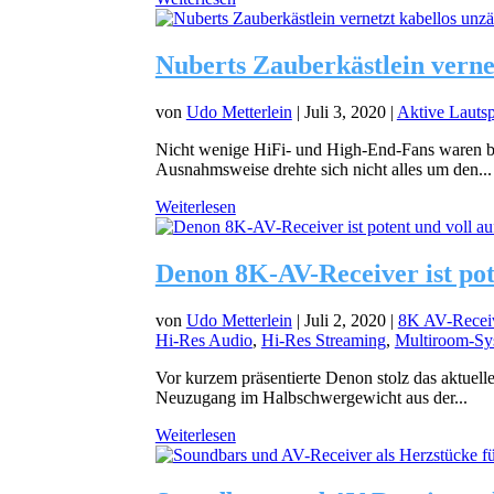
Nuberts Zauberkästlein verne
von
Udo Metterlein
|
Juli 3, 2020
|
Aktive Lautsp
Nicht wenige HiFi- und High-End-Fans waren bi
Ausnahmsweise drehte sich nicht alles um den...
Weiterlesen
Denon 8K-AV-Receiver ist pot
von
Udo Metterlein
|
Juli 2, 2020
|
8K AV-Receiv
Hi-Res Audio
,
Hi-Res Streaming
,
Multiroom-Sy
Vor kurzem präsentierte Denon stolz das aktuel
Neuzugang im Halbschwergewicht aus der...
Weiterlesen