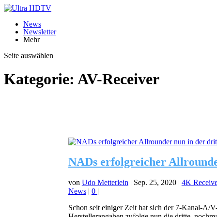
News
Newsletter
Mehr
Seite auswählen
Kategorie:
AV-Receiver
NADs erfolgreicher Allrounde
von
Udo Metterlein
|
Sep. 25, 2020
|
4K Receive
News
|
0
|
Schon seit einiger Zeit hat sich der 7-Kanal-A
Herstellerangaben zufolge nun die dritte, nochmal