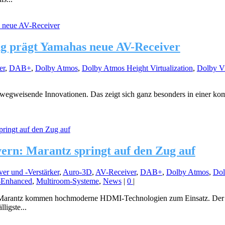
ng prägt Yamahas neue AV-Receiver
er
,
DAB+
,
Dolby Atmos
,
Dolby Atmos Height Virtualization
,
Dolby V
wegweisende Innovationen. Das zeigt sich ganz besonders in einer ko
ern: Marantz springt auf den Zug auf
er und -Verstärker
,
Auro-3D
,
AV-Receiver
,
DAB+
,
Dolby Atmos
,
Dol
Enhanced
,
Multiroom-Systeme
,
News
|
0
|
n Marantz kommen hochmoderne HDMI-Technologien zum Einsatz. De
ligste...