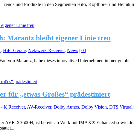
r Trends und Produkte in den Segmenten HiFi, Kopfhörer und Heimkino
: Marantz bleibt eigener Linie treu
r
,
HiFi-Geräte
,
Netzwerk-Receiver
,
News
|
0
|
in Fan von Marantz, habe dieses innovative Unternehmen immer gelobt – a
er für „etwas Großes“ prädestiniert
,
4K Receiver
,
AV-Receiver
,
Dolby Atmos
,
Dolby Vision
,
DTS Virtual
 der AVR-X3600H, ist bereits ab Werk mit IMAX® Enhanced sowie dr
ttet....