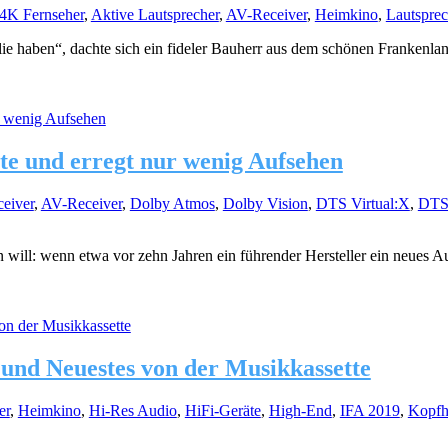
4K Fernseher
,
Aktive Lautsprecher
,
AV-Receiver
,
Heimkino
,
Lautsprec
lie haben“, dachte sich ein fideler Bauherr aus dem schönen Frankenla
e und erregt nur wenig Aufsehen
eiver
,
AV-Receiver
,
Dolby Atmos
,
Dolby Vision
,
DTS Virtual:X
,
DTS
will: wenn etwa vor zehn Jahren ein führender Hersteller ein neues Au
nd Neuestes von der Musikkassette
er
,
Heimkino
,
Hi-Res Audio
,
HiFi-Geräte
,
High-End
,
IFA 2019
,
Kopfh