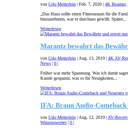
von
Udo Metterlein
|
Feb. 7, 2020
|
4K Beamer
,
„Das Haus sollte einen Fitnessraum für die Fami
hinzunehmen, war er durchaus gewillt. Später...
Weiterlesen
Marantz bewahrt das Bewährt
von
Udo Metterlein
|
Aug. 13, 2019
|
4K AV-Rec
News
|
0
|
Früher war mehr Spannung. Was ich damit sagen 
Kunde gespannt, was es für Neuigkeiten...
Weiterlesen
IFA: Braun Audio-Comeback u
von
Udo Metterlein
|
Aug. 12, 2019
|
AV-Receiv
Wissenswertes
|
0
|