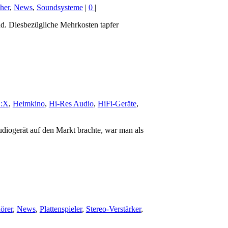
her
,
News
,
Soundsysteme
|
0
|
nd. Diesbezügliche Mehrkosten tapfer
:X
,
Heimkino
,
Hi-Res Audio
,
HiFi-Geräte
,
diogerät auf den Markt brachte, war man als
örer
,
News
,
Plattenspieler
,
Stereo-Verstärker
,