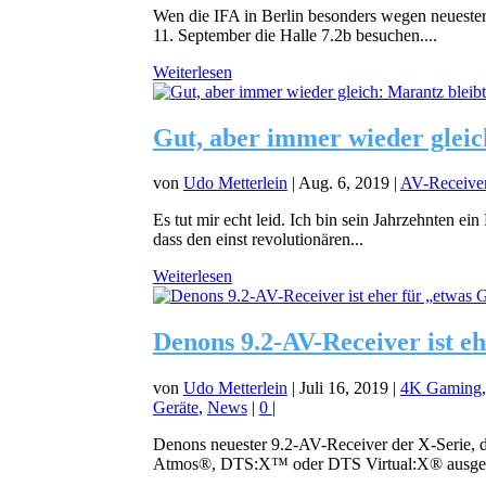
Wen die IFA in Berlin besonders wegen neueste
11. September die Halle 7.2b besuchen....
Weiterlesen
Gut, aber immer wieder gleich
von
Udo Metterlein
|
Aug. 6, 2019
|
AV-Receive
Es tut mir echt leid. Ich bin sein Jahrzehnten e
dass den einst revolutionären...
Weiterlesen
Denons 9.2-AV-Receiver ist eh
von
Udo Metterlein
|
Juli 16, 2019
|
4K Gaming
Geräte
,
News
|
0
|
Denons neuester 9.2-AV-Receiver der X-Serie,
Atmos®, DTS:X™ oder DTS Virtual:X® ausgesta