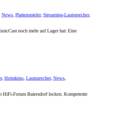
,
News
,
Plattenspieler
,
Streaming-Lautsprecher
,
usicCast noch mehr auf Lager hat: Eine
r
,
Heimkino
,
Lautsprecher
,
News
,
zum HiFi-Forum Baiersdorf locken. Kompetente