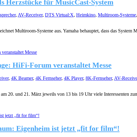
ls Herzstücke für MusicCast-System
sprecher
,
AV-Receiver
,
DTS Virtual:X
,
Heimkino
,
Multiroom-Systeme
eichnet Multiroom-Systeme aus. Yamaha behauptet, dass das System M
e: HiFi-Forum veranstaltet Messe
iver
,
4K Beamer
,
4K Fernseher
,
4K Player
,
8K-Fernseher
,
AV-Receive
 am 20. und 21. März jeweils von 13 bis 19 Uhr viele Interessenten 
um: Eigenheim ist jetzt „fit for film“!