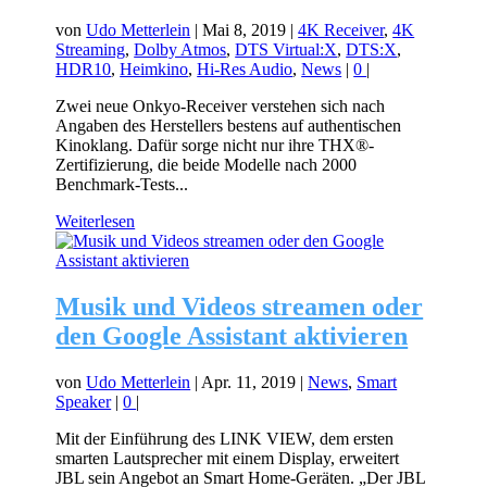
von
Udo Metterlein
|
Mai 8, 2019
|
4K Receiver
,
4K
Streaming
,
Dolby Atmos
,
DTS Virtual:X
,
DTS:X
,
HDR10
,
Heimkino
,
Hi-Res Audio
,
News
|
0
|
Zwei neue Onkyo-Receiver verstehen sich nach
Angaben des Herstellers bestens auf authentischen
Kinoklang. Dafür sorge nicht nur ihre THX®-
Zertifizierung, die beide Modelle nach 2000
Benchmark-Tests...
Weiterlesen
Musik und Videos streamen oder
den Google Assistant aktivieren
von
Udo Metterlein
|
Apr. 11, 2019
|
News
,
Smart
Speaker
|
0
|
Mit der Einführung des LINK VIEW, dem ersten
smarten Lautsprecher mit einem Display, erweitert
JBL sein Angebot an Smart Home-Geräten. „Der JBL